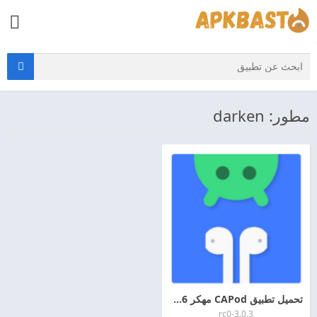
مطور: darken
تحميل تطبيق CAPod مهكر 2026 اخر اصدار APK + MOD للاندرويد
3.0.3-rc0