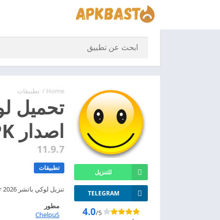
Home
/
تطبيقات
اصدار APK للاندريد
11.9.7
تطبيقات
للتنزيل
تنزيل لوكي باتشر 2026 Lucky Patcher من التطبيقات اللى عاملين جدل كبير بين مستخدمين الاندرويد لان فكرته مختلفة عن باقى التطبيقات اللى
TELEGRAM
مطور
4.0
/5
ChelpuS