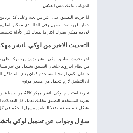
الموبايل بتاعك مش العكس
انا جربت التطبيق على اكتر من لعبة وعلى كذا برنام
حماية قوية ضد التعديل وفى الحالة دى ممكن التطبي
لان ده ممكن يضرك اكتر ما يفيدك لكن كأداة لتخصيص 
التحديث الاخير من لوكي باتشر مهكر APK من ميديا فا
اخر تحديث لتطبيق لوكي باتشر بدون روت ركز على تحس
من نظام اندرويد علشان التطبيق يشتغل من غير مش
علشان تكون اوضح للمستخدم كمان بعض المشاكل اللي 
ان التطبيق لازم يتحمل من مصدر موثوق
تجربة استخدام لو
تجربة المستخدم التطبيق بيخليك تعمل كل التعديلات 
بشكل عام ممتعة وفعلا التطبيق بيسهّل التحكم في كل 
سؤال وجواب عن تحميل لوكي باتشر 2026 cky Patcher