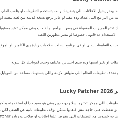
 بيقدر يشيل الاعلانات اللى بتضايقك وانت بتستخدم التطبيقات او بتلعب الع
ة من البرامج اللى عندك وده مفيد لو عايز ترجع نسخة قديمة من لعبة معينة او 
 تفتح المميزات المقفولة فى بعض البرامج او الالعاب يعنى ممكن تفتح مستويا
الاستخدام ده قانونى خصوصا لو بيضر مطورين اللعبة
ات التطبيقات يعنى لو فى برنامج بيطلب صلاحيات زيادة زى الكاميرا او الموق
قات او تغير اسمها وده بيدى احساس مختلف وجديد لموبايلك كل شوية
حذف تطبيقات النظام اللى ملهاش لازمة واللى بتستهلك مساحة من الموبايل خ
Lu
طبيقات اللى ممكن تعتبرها سلاح ذو حدين يعنى هو مفيد جدا لو استخدمته بح
 لو ضغطت على حاجة مش فاهمها ممكن توقف تطبيقات تانية عن الشغل لكن من ناح