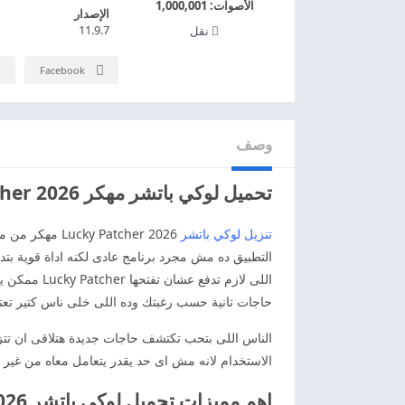
الأصوات:
1,000,001
الإصدار
11.9.7
نقل
Facebook
وصف
تحميل لوكي باتشر مهكر 2026 Lucky Patcher اخر اصدار APK للاندريد
تنزيل لوكي باتشر
2026  Patcher
التطبيق ده مش مجرد برنامج عادى لكنه اداة قوية بتد
اللى لازم 
حاجات تانية حسب رغبتك وده اللى خلى ناس كتير تعتب
الناس اللى بتحب تكتشف حاجات جديدة هتلاقى ان تتزي
الاستخدام لانه مش اى حد يقدر يتعامل معاه من غير م
اهم مميزات تحميل لوكي باتشر 2026 Lucky Patcher