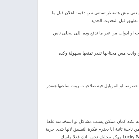
اب يعنى مش هتضطر تستنى نص دقيقة اعلان قبل ما
تطبيق قبل التحديث الجديد
ت او ادوات من غير ما تدفع وده اللى بيخلى ناس
ع وانت مش محتاجها تقدر تمنعها بسهولة وكده
صوصا لو الموبايل فيه صلاحيات روت ساعتها هتقدر
كمة لكنه كمان ممكن يسبب مشاكل لو استخدمته غلط
ية تانية انا بحترم فكرة التطبيق لانها بتدى حرية
للمستخدم انه يتحكم فعلا فى جهازه وده اللى دايما بنحتاجه خصوصا مع التطبيقات اللى بتفرض علينا اعلانات او صلاحيات زيادة Lucky Patcher مهكر بيخليك تحس انك فعلا ماسك