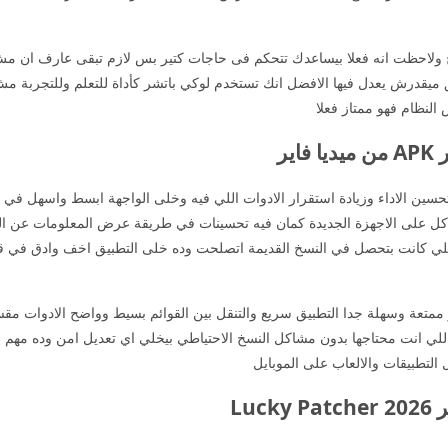
ج ولاحظت انه فعلا بيساعدك تتحكم فى حاجات كتير بس لازم تبقى عارف ان مش ك
ق ميقدرش يعدل فيها الافضل انك تستخدم لوكي باتشر كأداة للتعلم وللتجربة 
النظام فهو ممتاز فعلا
ير
ين الاداء وزيادة استقرار الادوات اللي فيه وخلى الواجهة ابسط واسهل في الت
اكل على الاجهزة الجديدة كمان فيه تحسينات في طريقة عرض المعلومات عن 
كانت بتحصل في النسخ القديمة اتصلحت وده خلى التطبيق اخف وادق في قراءة 
كي باتشر مهكر APK من ميديا فاير ممتعة وسهلة جدا التطبيق سريع والتنقل بين القوائم بسيط ووا
اللي انت محتاجها بدون مشاكل النسخ الاحتياطي بيخلي اي تعديل امن وده مهم 
التطبيقات والالعاب على الموبايل
Lu