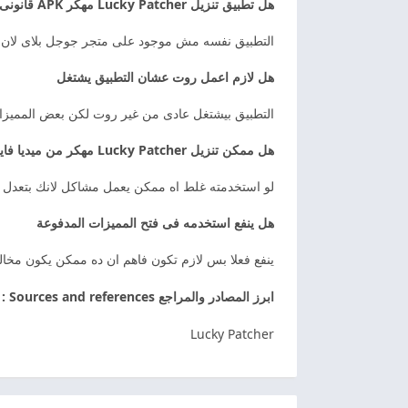
هل تطبيق تنزيل Lucky Patcher مهكر APK قانونى
التطبيق نفسه مش موجود على متجر جوجل بلاى لان ج
هل لازم اعمل روت عشان التطبيق يشتغل
التطبيق بيشتغل عادى من غير روت لكن بعض المميزات
هل ممكن تنزيل Lucky Patcher مهكر من ميديا فاير يخرب الموبايل
لو استخدمته غلط اه ممكن يعمل مشاكل لانك بتعد
هل ينفع استخدمه فى فتح المميزات المدفوعة
ينفع فعلا بس لازم تكون فاهم ان ده ممكن يكون مخا
ابرز المصادر والمراجع Sources and references :
Lucky Patcher