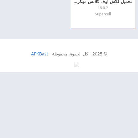
تحميل كلاش اوف كلانس مهكرة 2026 Clash of Clans MOD + APK اخر اصدار للاندرويد
18.0.2
Supercell
© 2025 - كل الحقوق محفوظة -
APKBast