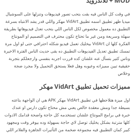
+ MOD للاندرويد
في وقت كل الناس فيه بقت بتحب تصور فيديوهات وتنزلها على السوشيال
ميديا ظهر تطبيق اسمه تطبيق VidArt مهكر واللي قدر يشد الانتباه بسرعة
التطبيق ده معمول مخصوص لكل الناس اللي بتحب تعدل فيديوهاتها بطريقة
سهلة وسريعة ومن غير ما تحتاج تكون محترف في التصميم او المونتاج
الفكرة كلها ان VidArt بيخليك تعمل فيديو شكله احترافي حتى لو اول مرة
تمسك تطبيق تعديل الفيديوهات التطبيق ده بقى حديث الناس الفترة الاخيرة
وناس كتير بتسأل عنه علشان كده قررت اجربه بنفسي وارجعلكم بتجربة
حقيقية تبين مميزاته وعيوبه وهل فعلا يستحق التحميل ولا مجرد ضجة
وخلاص
مميزات تحميل تطبيق VidArt مهكر
اول ميزة هتلاحظها في تطبيق VidArt مهكر APK هي ان الواجهة بتاعته
بسيطة جدا ومش معقدة خالص يعني مش محتاج تكون دارس او عندك
خبرة في برامج المونتاج علشان تستخدمه كل حاجة واضحة قدامك الادوات
كلها مترتبة بشكل يخليك توصل لاي حاجة بسهولة وده بيوفر وقت ومجهود
كبير كمان التطبيق فيه مجموعة ضخمة من التأثيرات الجاهزة والفلاتر اللي