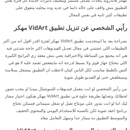
مهكر للاندرويد بيحدث بشكل مستمر وبيضيف تأثيرات جديدة كل فترة يعني
التطبيق مش واقف على حاله دايما في جديد وده بيخليه متفوق على
تطبيقات كتير تانية في نفس المجال
رأيي الشخصي عن تنزيل تطبيق VidArt مهكر
بصراحة بعد ما استخدمت تطبيق VidArt مهكر لفترة اقدر اقول انه من اكتر
التطبيقات اللي عجبتني في مجال تعديل الفيديوهات اكتر حاجة شدتني فيه
هي انه بيجمع بين البساطة والاحترافية يعني مش معقد زي البرامج الكبيرة
اللي بتحتاج جهاز قوي ولا بسيط لدرجة انه ماينفعش تعتمد عليه لا هو في
النص بالظبط مناسب لكل الناس كمان لاحظت ان التطبيق بيشتغل بسلاسة
ومبيعلقش حتى لو الفيديو طويل شوية
من رأيي الشخصي لو انت بتعمل فيديوهات للسوشيال ميديا او بتحب تصور
لحظاتك وتعدلها بطريقة حلوة فـي تطبيق VidArt مهكر هيكون اختيار ممتاز
ليك اما لو انت بتدور على مونتاج تقيل او شغل سينمائي فممكن تحتاج
برنامج اعقد شوية لكن بالنسبة للاستخدام اليومي والمحتوى الخفيف
والمتوسط التطبيق ده ممتاز جدا وسهل التعامل معاه