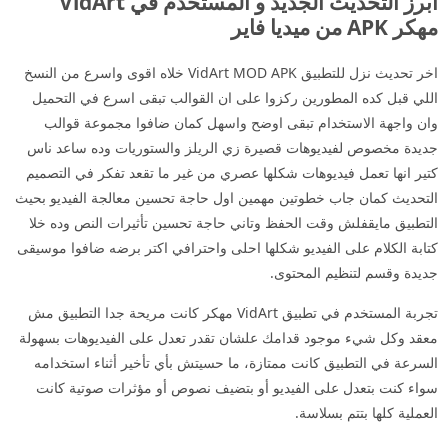
ابرز التحديث الجديد و المستخدم في VidArt
مهكر APK من ميديا فاير
اخر تحديث نزل للتطبيق VidArt MOD APK خلاه اقوى واسرع من النسخ
اللي قبل كده المطورين ركزوا على ان القوالب تبقى اسرع في التحميل
وان واجهة الاستخدام تبقى اوضح واسهل كمان ضافوا مجموعة قوالب
جديدة مخصوص لفيديوهات قصيرة زي الريلز والستوريات وده ساعد ناس
كتير انها تعمل فيديوهات شكلها عصري من غير ما تقعد تفكر في التصميم
التحديث كمان جاب خطوتين مهمين اول حاجة تحسين معالجة الفيديو بحيث
التطبيق مايقفلش وقت الحفظ وتاني حاجة تحسين تأثيرات النص وده خلا
كتابة الكلام على الفيديو شكلها احلى واحترافي اكتر برضه ضافوا موسيقى
جديدة وقسم لتنظيم المحتوى.
تجربة المستخدم في تطبيق VidArt مهكر كانت مريحة جدا التطبيق مش
معقد وكل شيء موجود قدامك علشان تقدر تعدل على الفيديوهات بسهولة
السرعة في التطبيق كانت ممتازة، ما حسيتش بأي تأخير أثناء استخدامه
سواء كنت بتعدل على الفيديو أو بتضيف نصوص أو مؤثرات صوتية كانت
العملية كلها بتتم بسلاسة.