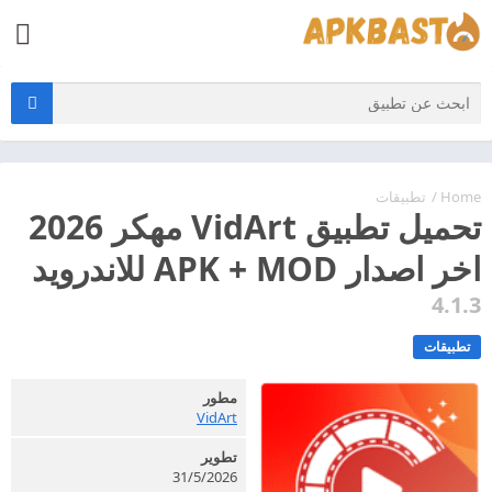
Home
/
تطبيقات
تحميل تطبيق VidArt مهكر 2026
اخر اصدار APK + MOD للاندرويد
4.1.3
تطبيقات
مطور
VidArt
تطوير
31/5/2026