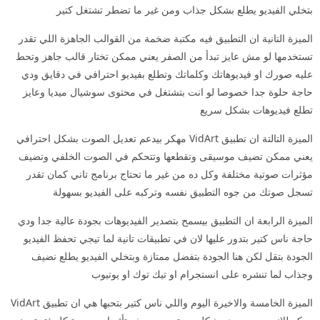
بتخلي الفيديو يطلع بشكل جذاب ومن غير ما تضطر تشتغل كتير
الميزة التانية ان التطبيق فيه مكتبة ضخمة من القوالب الجاهزة اللي تقدر
تستخدمها لو مش عايز تبدأ من الصفر يعني ممكن تختار قالب جاهز وتحط
عليه صورك او فيديوهاتك وكلماتك وتطلع بفيديو احترافي في دقايق ودي
حاجة حلوة جدا خصوصا لو انت بتشتغل في محتوى سوشيال ميديا وعايز
تطلع فيديوهات بشكل سريع
الميزة التالتة ان تطبيق VidArt مهكر بيدعم تعديل الصوت بشكل احترافي
يعني ممكن تضيف موسيقى وتقطعها وتتحكم في الصوت الخلفي وتضيف
مؤثرات صوتية مختلفة وكل ده من غير ما تحتاج برنامج تاني كمان تقدر
تسجل صوتك من جوه التطبيق نفسه وتركبه على الفيديو بسهولة
الميزة الرابعة ان التطبيق بيسمح بتصدير الفيديوهات بجودة عالية جدا ودي
حاجة ناس كتير بتدور عليها لان في تطبيقات تانية لما تيجي تحفظ الفيديو
الجودة بتقل لكن هنا الجودة بتفضل ممتازة وبتخلي الفيديو يطلع نضيف
وجذاب لما تنشره على انستجرام او تيك توك او يوتيوب
الميزة الخامسة والاخيرة اليوم واللي ناس كتير بتحبها هي ان تطبيق VidArt