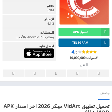
بحجم
69M
الإصدار
4.1.3
تحميل APK
المتطلبات
يتطلب Android 7.0 والأحدث
TELEGRAM
احصل عليه
4
/5
الأصوات:
10,000,000
نقل
وصف
تحميل تطبيق VidArt مهكر 2026 اخر اصدار APK