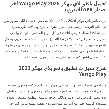
تحميل يانغو بلاي مهكر 2026 Yango Play اخر
اصدار APK للاندرويد
تنزيل يانغو بلاي مهكر 2026 Yango Play بقى من الاسماء اللي بتظهر بقوة
في عالم الترفيه الرقمي في مصر الفترة الاخيرة وده لانه جاي بفكرة
بسيطة لكنها مطلوبة وهي انك تلاقي كل انواع المحتوي اللي بتحبها في
مكان واحد من غير تعب ولا دوشة التطبيق موجه للمستخدم العربي بشكل
واضح وده بيخليه مختلف عن منصات كتير اجنبية مش بتركز علي ذوقنا ولا
اهتماماتنا يانجو بلاي مناسب للبيت كله سواء شباب كبار او اطفال وده خلاه
اختيار عملي لناس كتير بتدور علي تطبيق ترفيهي يعتمد عليه
شرح مميزات تطبيق يانغو بلاي مهكر 2026
Yango Play
من اقوي مميزات تطبيق يانغو بلاي مهكر انه بيقدم مكتبة محتوي متنوعة
بتشمل افلام ومسلسلات وبرامج ترفيهية وكمان محتوي مخصص للاطفال
وده بيخلي كل فرد في الاسرة يلاقي حاجة تناسبه التطبيق بيشتغل بجودة
مشاهدة كويسة حتي مع انترنت متوسط ودي نقطة مهمة لناس كتير في