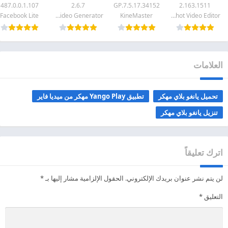
487.0.0.1.107
2.6.7
7.5.17.34152.GP
2.163.1511
Facebook Lite
Ask AI GirlFriend & AI Video Generator
KineMaster
InShot Video Editor
العلامات
تحميل يانغو بلاي مهكر
تطبيق Yango Play مهكر من ميديا فاير
تنزيل يانغو بلاي مهكر
اترك تعليقاً
لن يتم نشر عنوان بريدك الإلكتروني.
الحقول الإلزامية مشار إليها بـ
*
التعليق
*