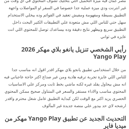
مصر كمان فيه ميزة التحميل اللي بتخليك تشوف المحتوي في اي وقت من
غير انترنت ودي ميزة عملية جدا خصوصا في السفر او المواصلات واجهة
التطبيق بسيطة ومفهومة ومفيش تعقيد في القوائم وده بيخلي الاستخدام
سهل حتي للناس اللي مش متعودة علي التطبيقات الكتير البحث داخل
التطبيق سريع وبيظهر نتايج دقيقة وده بيساعدك توصل للمحتوي اللي انت
عايزه في ثواني
رأيي الشخصي تنزيل يانغو بلاي مهكر 2026
Yango Play
من خلال استخدامي تطبيق يانجو بلاي مهكر اقدر اقول انه مناسب جدا
للناس اللي عايزة تجربة ترفيه هادية ومن غير صداع اكتر حاجة عاجباني فيه
انه مش بيحاول يقلد غيره لكنه ماشي بخط ثابت ومركز علي الاساسيات
المحتوي مناسب والاداء مستقر والسعر في المتناول صحيح ممكن المحتوي
الحصري يزيد اكتر مع الوقت لكن كبداية التطبيق عامل شغل محترم واقدر
ارشحه لاي حد بيدور علي منصة جديدة غير المألوف
التحديث الجديد عن تطبيق Yango Play مهكر من
ميديا فاير