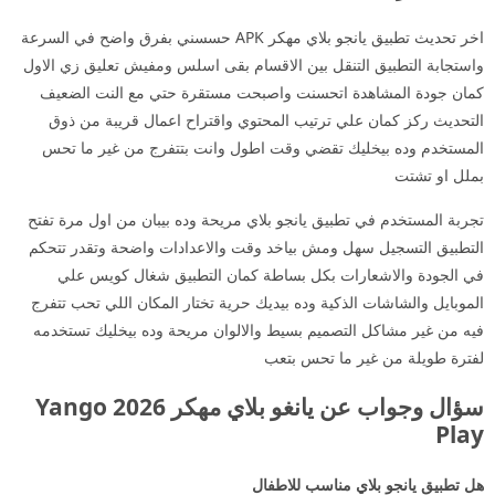
اخر تحديث تطبيق يانجو بلاي مهكر APK حسسني بفرق واضح في السرعة
واستجابة التطبيق التنقل بين الاقسام بقى اسلس ومفيش تعليق زي الاول
كمان جودة المشاهدة اتحسنت واصبحت مستقرة حتي مع النت الضعيف
التحديث ركز كمان علي ترتيب المحتوي واقتراح اعمال قريبة من ذوق
المستخدم وده بيخليك تقضي وقت اطول وانت بتتفرج من غير ما تحس
بملل او تشتت
تجربة المستخدم في تطبيق يانجو بلاي مريحة وده بيبان من اول مرة تفتح
التطبيق التسجيل سهل ومش بياخد وقت والاعدادات واضحة وتقدر تتحكم
في الجودة والاشعارات بكل بساطة كمان التطبيق شغال كويس علي
الموبايل والشاشات الذكية وده بيديك حرية تختار المكان اللي تحب تتفرج
فيه من غير مشاكل التصميم بسيط والالوان مريحة وده بيخليك تستخدمه
لفترة طويلة من غير ما تحس بتعب
سؤال وجواب عن يانغو بلاي مهكر 2026 Yango
Play
هل تطبيق يانجو بلاي مناسب للاطفال